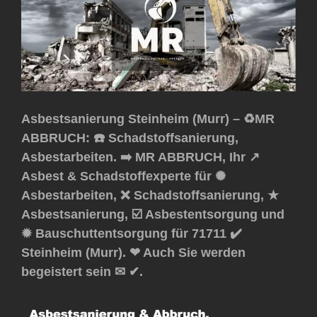
Asbestsanierung Steinheim (Murr) – ♻️MR
ABBRUCH: ☎️ Schadstoffsanierung,
Asbestarbeiten. ➡️ MR ABBRUCH, Ihr ↗️
Asbest & Schadstoffexperte für ✺
Asbestarbeiten, ❌ Schadstoffsanierung, ★
Asbestsanierung, ☑️ Asbestentsorgung und
✹ Bauschuttentsorgung für 71711 ✔️
Steinheim (Murr). ❤ Auch Sie werden
begeistert sein ✉ ✔.