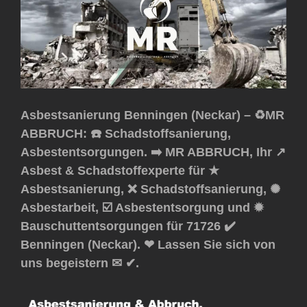
Asbestsanierung Benningen (Neckar) – ♻️MR
ABBRUCH: ☎️ Schadstoffsanierung,
Asbestentsorgungen. ➡️ MR ABBRUCH, Ihr ↗️
Asbest & Schadstoffexperte für ★
Asbestsanierung, ❌ Schadstoffsanierung, ✺
Asbestarbeit, ☑️ Asbestentsorgung und ✹
Bauschuttentsorgungen für 71726 ✔️
Benningen (Neckar). ❤ Lassen Sie sich von
uns begeistern ✉ ✔.