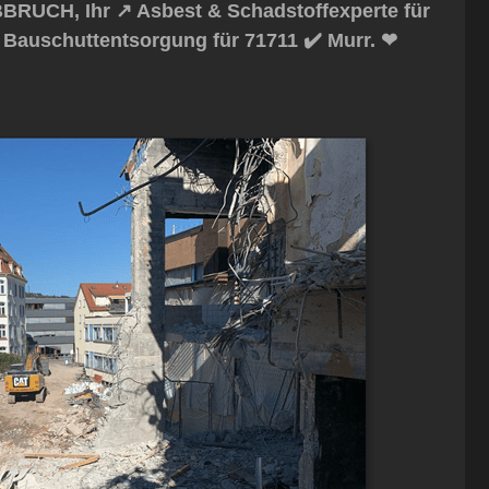
RUCH, Ihr ↗️ Asbest & Schadstoffexperte für
Bauschuttentsorgung für 71711 ✔️ Murr. ❤