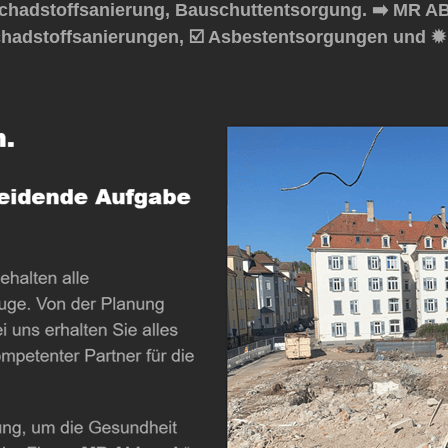
hadstoffsanierung, Bauschuttentsorgung. ➡️ MR ABB
hadstoffsanierungen, ☑️ Asbestentsorgungen und ✹ 