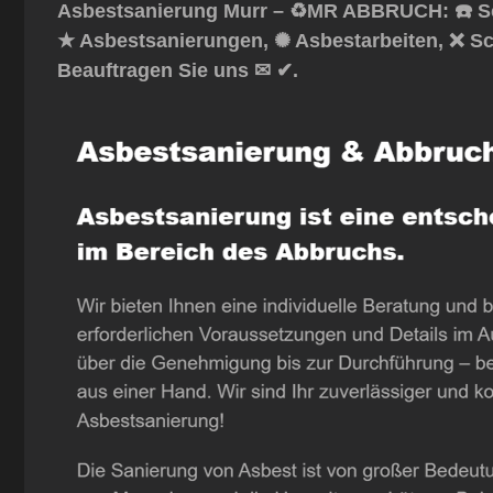
Asbestsanierung Murr – ♻️MR ABBRUCH: ☎️ Sc
★ Asbestsanierungen, ✺ Asbestarbeiten, ❌ Sc
Beauftragen Sie uns ✉ ✔.