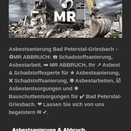
Asbestsanierung Bad Peterstal-Griesbach –
♻️MR ABBRUCH: ☎️ Schadstoffsanierung,
Asbestarbeit. ➡️ MR ABBRUCH, Ihr ↗️ Asbest
& Schadstoffexperte für ★ Asbestsanierung,
❌ Schadstoffsanierung, ✺ Asbestarbeiten, ☑️
Asbestentsorgungen und ✹
Bauschuttentsorgungen für ✔️ Bad Peterstal-
Griesbach. ❤ Lassen Sie sich von uns
begeistern ✉ ✔.