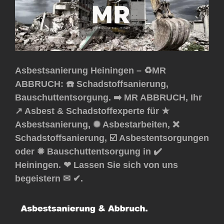
Asbestsanierung Heiningen – ♻️MR
ABBRUCH: ☎️ Schadstoffsanierung,
Bauschuttentsorgung. ➡️ MR ABBRUCH, Ihr
↗️ Asbest & Schadstoffexperte für ★
Asbestsanierung, ✺ Asbestarbeiten, ❌
Schadstoffsanierung, ☑️ Asbestentsorgungen
oder ✹ Bauschuttentsorgung in ✔️
Heiningen. ❤ Lassen Sie sich von uns
begeistern ✉ ✔.