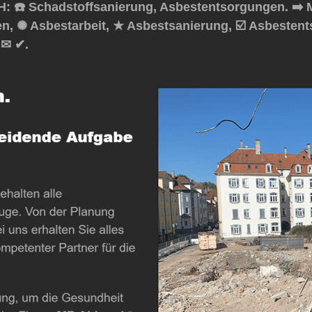
 ☎️ Schadstoffsanierung, Asbestentsorgungen. ➡️ 
en, ✺ Asbestarbeit, ★ Asbestsanierung, ☑️ Asbeste
 ✉ ✔.