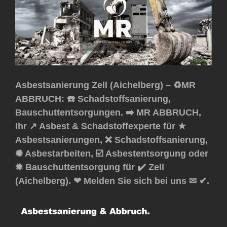
Asbestsanierung Zell (Aichelberg) – ♻️MR
ABBRUCH: ☎️ Schadstoffsanierung,
Bauschuttentsorgungen. ➡️ MR ABBRUCH,
Ihr ↗️ Asbest & Schadstoffexperte für ★
Asbestsanierungen, ❌ Schadstoffsanierung,
✺ Asbestarbeiten, ☑️ Asbestentsorgung oder
✹ Bauschuttentsorgung für ✔️ Zell
(Aichelberg). ❤ Melden Sie sich bei uns ✉ ✔.