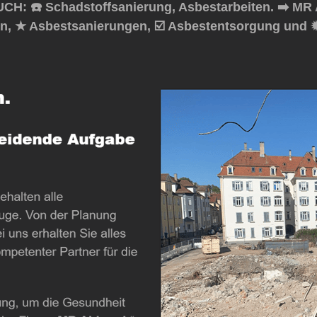
H: ☎️ Schadstoffsanierung, Asbestarbeiten. ➡️ MR 
en, ★ Asbestsanierungen, ☑️ Asbestentsorgung und 