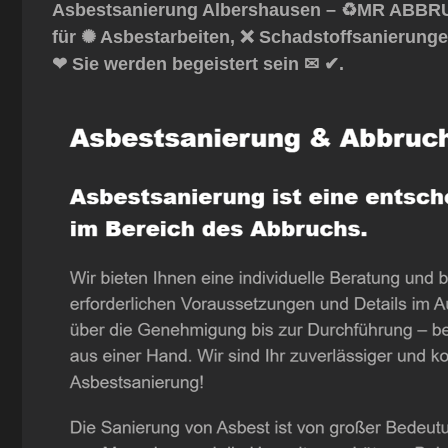
Asbestsanierung Albershausen – ♻️MR ABBRUC
für ✺ Asbestarbeiten, ❌ Schadstoffsanierung
❤ Sie werden begeistert sein ✉ ✔.