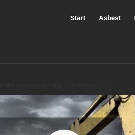
Start
Asbest
 ☎️ Schadstoffsanierung, Asbestentsorgung