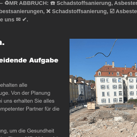
– ♻️MR ABBRUCH: ☎️ Schadstoffsanierung, Asbesten
sbestsanierungen, ❌ Schadstoffsanierung, ☑️ Asbest
e uns ✉ ✔.