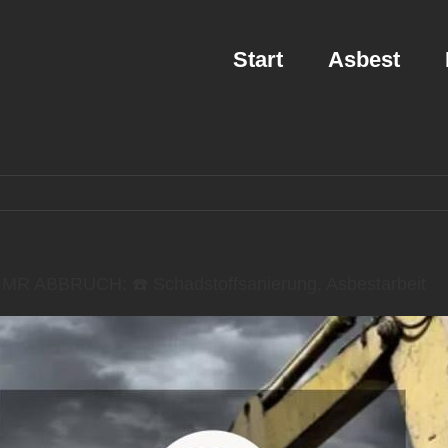
Start
Asbest
️MR ABBRUCH: ☎️ Schadstoffsanierung, Asbestarbeit