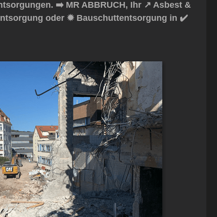
tsorgungen. ➡️ MR ABBRUCH, Ihr ↗️ Asbest &
entsorgung oder ✹ Bauschuttentsorgung in ✔️