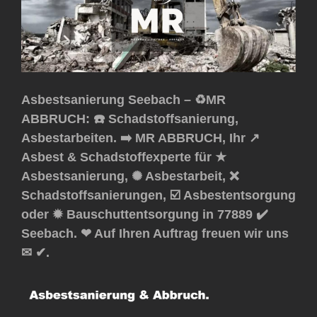
Asbestsanierung Seebach – ♻️MR
ABBRUCH: ☎️ Schadstoffsanierung,
Asbestarbeiten. ➡️ MR ABBRUCH, Ihr ↗️
Asbest & Schadstoffexperte für ★
Asbestsanierung, ✺ Asbestarbeit, ❌
Schadstoffsanierungen, ☑️ Asbestentsorgung
oder ✹ Bauschuttentsorgung in 77889 ✔️
Seebach. ❤ Auf Ihren Auftrag freuen wir uns
✉ ✔.