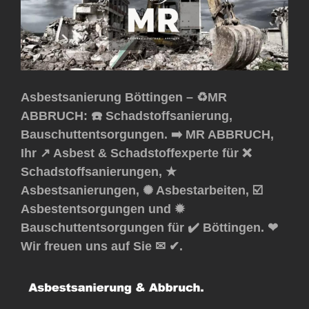
Asbestsanierung Böttingen – ♻️MR
ABBRUCH: ☎️ Schadstoffsanierung,
Bauschuttentsorgungen. ➡️ MR ABBRUCH,
Ihr ↗️ Asbest & Schadstoffexperte für ❌
Schadstoffsanierungen, ★
Asbestsanierungen, ✺ Asbestarbeiten, ☑️
Asbestentsorgungen und ✹
Bauschuttentsorgungen für ✔️ Böttingen. ❤
Wir freuen uns auf Sie ✉ ✔.