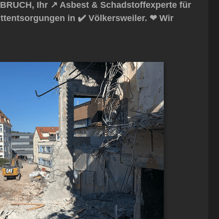
BRUCH, Ihr ↗️ Asbest & Schadstoffexperte für
tentsorgungen in ✔️ Völkersweiler. ❤ Wir