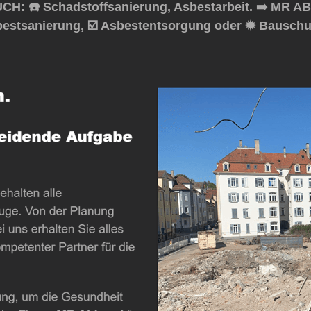
H: ☎️ Schadstoffsanierung, Asbestarbeit. ➡️ MR AB
bestsanierung, ☑️ Asbestentsorgung oder ✹ Bauschut