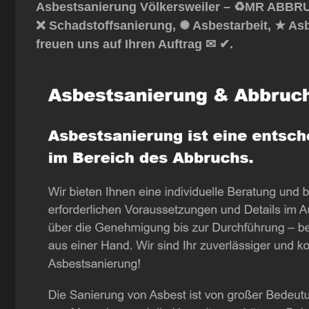
Asbestsanierung Völkersweiler – ♻️MR ABBRUC
❌ Schadstoffsanierung, ✺ Asbestarbeit, ★ As
freuen uns auf Ihren Auftrag ✉ ✔.