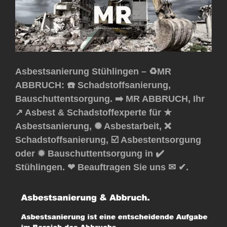
Asbestsanierung Stühlingen – ♻️MR
ABBRUCH: ☎️ Schadstoffsanierung,
Bauschuttentsorgung. ➡️ MR ABBRUCH, Ihr
↗️ Asbest & Schadstoffexperte für ★
Asbestsanierung, ✺ Asbestarbeit, ❌
Schadstoffsanierung, ☑️ Asbestentsorgung
oder ✹ Bauschuttentsorgung in ✔️
Stühlingen. ❤ Beauftragen Sie uns ✉ ✔.