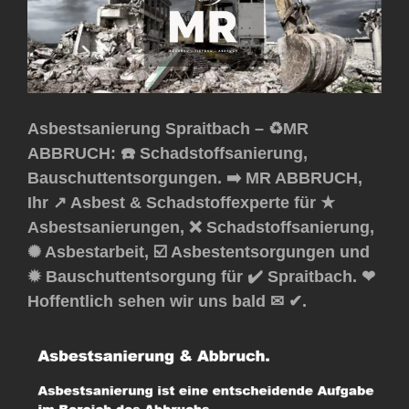
Asbestsanierung Spraitbach – ♻️MR
ABBRUCH: ☎️ Schadstoffsanierung,
Bauschuttentsorgungen. ➡️ MR ABBRUCH,
Ihr ↗️ Asbest & Schadstoffexperte für ★
Asbestsanierungen, ❌ Schadstoffsanierung,
✺ Asbestarbeit, ☑️ Asbestentsorgungen und
✹ Bauschuttentsorgung für ✔️ Spraitbach. ❤
Hoffentlich sehen wir uns bald ✉ ✔.