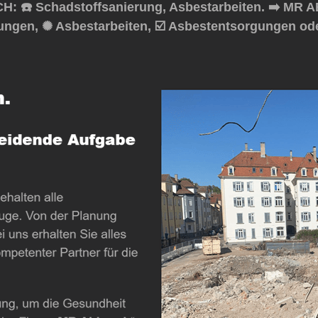
 ☎️ Schadstoffsanierung, Asbestarbeiten. ➡️ MR A
ungen, ✺ Asbestarbeiten, ☑️ Asbestentsorgungen od