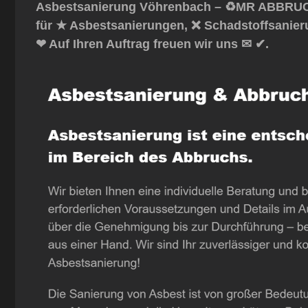
Asbestsanierung Vöhrenbach – ♻️MR ABBRUCH:
für ★ Asbestsanierungen, ❌ Schadstoffsanier
❤ Auf Ihren Auftrag freuen wir uns ✉ ✔.