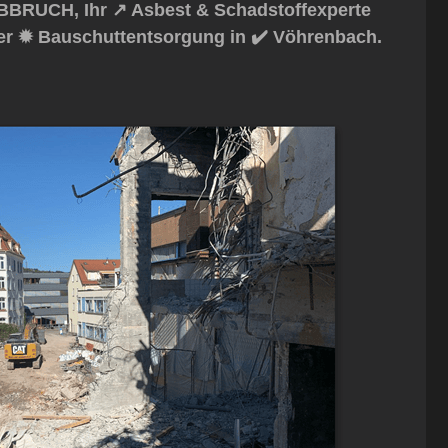
BBRUCH, Ihr ↗️ Asbest & Schadstoffexperte
er ✹ Bauschuttentsorgung in ✔️ Vöhrenbach.