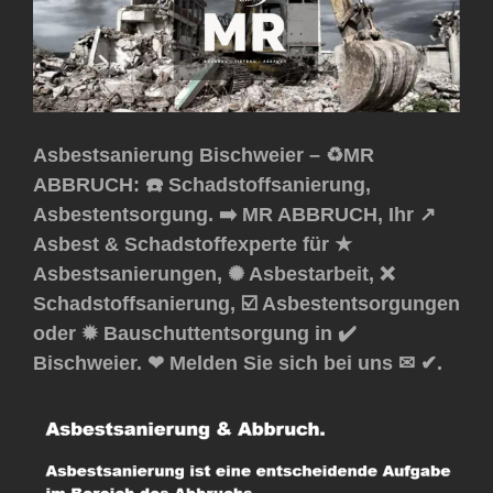
Asbestsanierung Bischweier – ♻️MR
ABBRUCH: ☎️ Schadstoffsanierung,
Asbestentsorgung. ➡️ MR ABBRUCH, Ihr ↗️
Asbest & Schadstoffexperte für ★
Asbestsanierungen, ✺ Asbestarbeit, ❌
Schadstoffsanierung, ☑️ Asbestentsorgungen
oder ✹ Bauschuttentsorgung in ✔️
Bischweier. ❤ Melden Sie sich bei uns ✉ ✔.