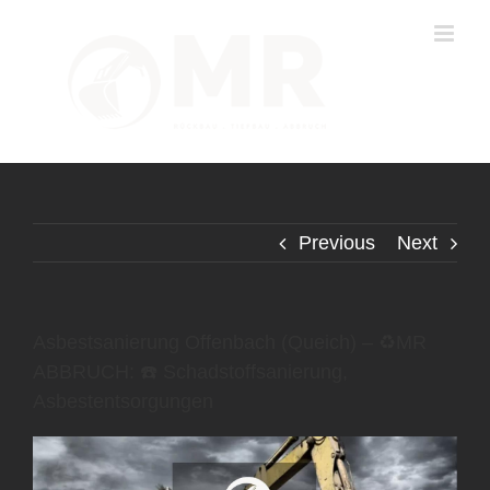
Skip
to
content
Previous
Next
Asbestsanierung Offenbach (Queich) – ♻️MR
ABBRUCH: ☎️ Schadstoffsanierung,
Asbestentsorgungen