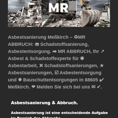
Asbestsanierung Meßkirch – ♻️MR
ABBRUCH: ☎️ Schadstoffsanierung,
Asbestentsorgung. ➡️ MR ABBRUCH, Ihr ↗️
Asbest & Schadstoffexperte für ✺
Asbestarbeit, ❌ Schadstoffsanierungen, ★
Asbestsanierungen, ☑️ Asbestentsorgung
und ✹ Bauschuttentsorgungen in 88605 ✔️
Meßkirch. ❤ Melden Sie sich bei uns ✉ ✔.