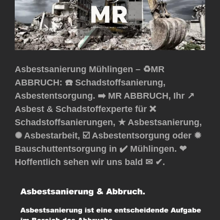
Asbestsanierung Mühlingen – ♻️MR
ABBRUCH: ☎️ Schadstoffsanierung,
Asbestentsorgung. ➡️ MR ABBRUCH, Ihr ↗️
Asbest & Schadstoffexperte für ❌
Schadstoffsanierungen, ★ Asbestsanierung,
✺ Asbestarbeit, ☑️ Asbestentsorgung oder ✹
Bauschuttentsorgung in ✔️ Mühlingen. ❤
Hoffentlich sehen wir uns bald ✉ ✔.