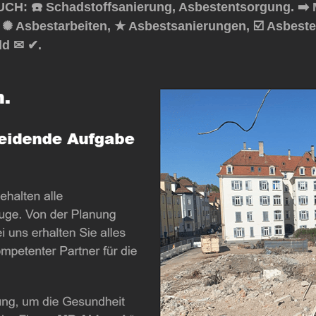
H: ☎️ Schadstoffsanierung, Asbestentsorgung. ➡️ 
, ✺ Asbestarbeiten, ★ Asbestsanierungen, ☑️ Asbest
ld ✉ ✔.