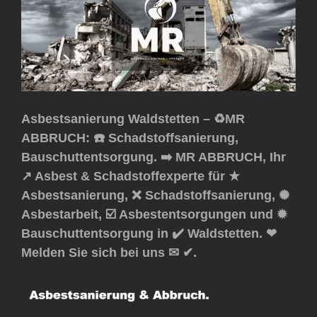
Asbestsanierung Waldstetten – ♻️MR
ABBRUCH: ☎️ Schadstoffsanierung,
Bauschuttentsorgung. ➡️ MR ABBRUCH, Ihr
↗️ Asbest & Schadstoffexperte für ★
Asbestsanierung, ❌ Schadstoffsanierung, ✺
Asbestarbeit, ☑️ Asbestentsorgungen und ✹
Bauschuttentsorgung in ✔️ Waldstetten. ❤
Melden Sie sich bei uns ✉ ✔.