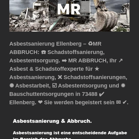
Asbestsanierung Ellenberg – ♻️MR
ABBRUCH: ☎️ Schadstoffsanierung,
Asbestentsorgung. ➡️ MR ABBRUCH, Ihr ↗️
Asbest & Schadstoffexperte für ★
Asbestsanierung, ❌ Schadstoffsanierungen,
✺ Asbestarbeit, ☑️ Asbestentsorgung und ✹
Bauschuttentsorgungen in 73488 ✔️
Ellenberg. ❤ Sie werden begeistert sein ✉ ✔.