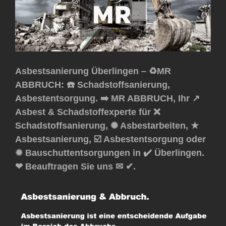
Asbestsanierung Überlingen – ♻️MR
ABBRUCH: ☎️ Schadstoffsanierung,
Asbestentsorgung. ➡️ MR ABBRUCH, Ihr ↗️
Asbest & Schadstoffexperte für ❌
Schadstoffsanierung, ✺ Asbestarbeiten, ★
Asbestsanierung, ☑️ Asbestentsorgung oder
✹ Bauschuttentsorgungen in ✔️ Überlingen.
❤ Beauftragen Sie uns ✉ ✔.