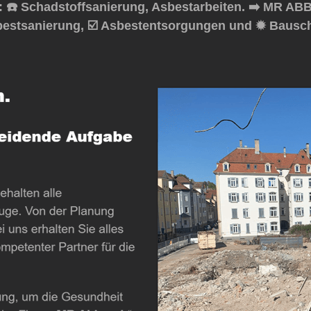
 Schadstoffsanierung, Asbestarbeiten. ➡️ MR ABBR
bestsanierung, ☑️ Asbestentsorgungen und ✹ Bausc