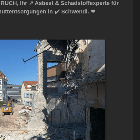
UCH, Ihr ↗️ Asbest & Schadstoffexperte für
huttentsorgungen in ✔️ Schwendi. ❤