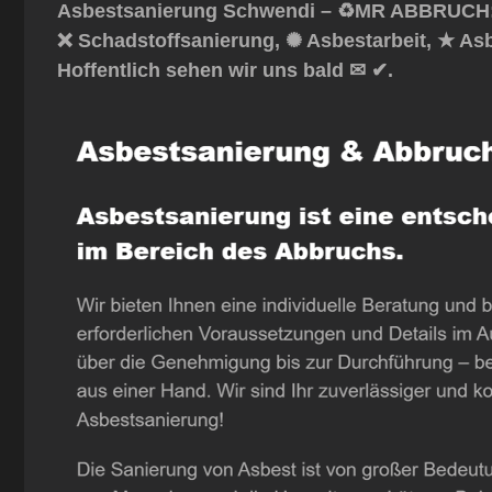
Asbestsanierung Schwendi – ♻️MR ABBRUCH: ☎️
❌ Schadstoffsanierung, ✺ Asbestarbeit, ★ As
Hoffentlich sehen wir uns bald ✉ ✔.