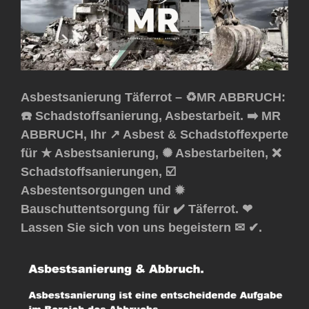
Asbestsanierung Täferrot – ♻️MR ABBRUCH:
☎️ Schadstoffsanierung, Asbestarbeit. ➡️ MR
ABBRUCH, Ihr ↗️ Asbest & Schadstoffexperte
für ★ Asbestsanierung, ✺ Asbestarbeiten, ❌
Schadstoffsanierungen, ☑️
Asbestentsorgungen und ✹
Bauschuttentsorgung für ✔️ Täferrot. ❤
Lassen Sie sich von uns begeistern ✉ ✔.