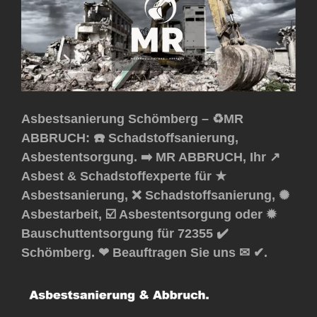
Asbestsanierung Schömberg – ♻️MR
ABBRUCH: ☎️ Schadstoffsanierung,
Asbestentsorgung. ➡️ MR ABBRUCH, Ihr ↗️
Asbest & Schadstoffexperte für ★
Asbestsanierung, ❌ Schadstoffsanierung, ✺
Asbestarbeit, ☑️ Asbestentsorgung oder ✹
Bauschuttentsorgung für 72355 ✔️
Schömberg. ❤ Beauftragen Sie uns ✉ ✔.