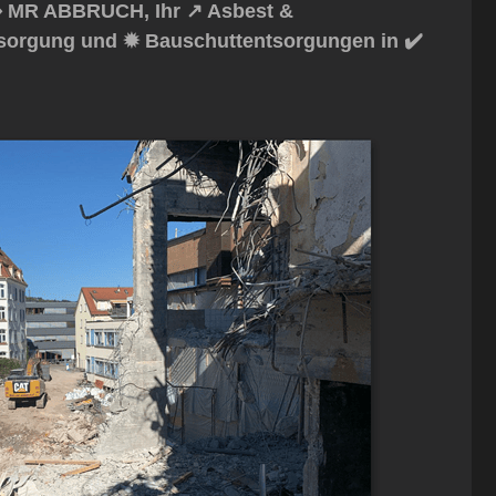
️ MR ABBRUCH, Ihr ↗️ Asbest &
ntsorgung und ✹ Bauschuttentsorgungen in ✔️