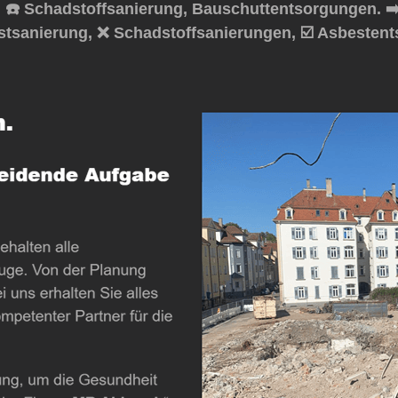
☎️ Schadstoffsanierung, Bauschuttentsorgungen. ➡
estsanierung, ❌ Schadstoffsanierungen, ☑️ Asbeste