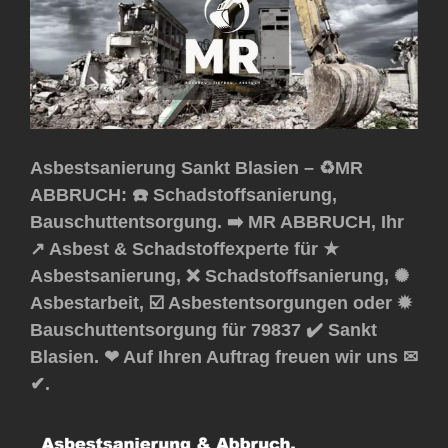
Asbestsanierung Sankt Blasien – ♻️MR
ABBRUCH: ☎️ Schadstoffsanierung,
Bauschuttentsorgung. ➡️ MR ABBRUCH, Ihr
↗️ Asbest & Schadstoffexperte für ★
Asbestsanierung, ❌ Schadstoffsanierung, ✺
Asbestarbeit, ☑️ Asbestentsorgungen oder ✹
Bauschuttentsorgung für 79837 ✔️ Sankt
Blasien. ❤ Auf Ihren Auftrag freuen wir uns ✉
✔.