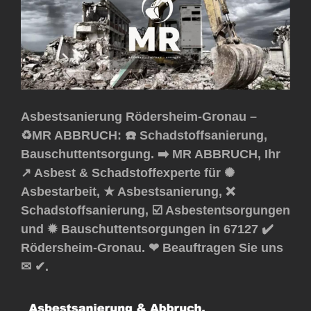
Asbestsanierung Rödersheim-Gronau –
♻️MR ABBRUCH: ☎️ Schadstoffsanierung,
Bauschuttentsorgung. ➡️ MR ABBRUCH, Ihr
↗️ Asbest & Schadstoffexperte für ✺
Asbestarbeit, ★ Asbestsanierung, ❌
Schadstoffsanierung, ☑️ Asbestentsorgungen
und ✹ Bauschuttentsorgungen in 67127 ✔️
Rödersheim-Gronau. ❤ Beauftragen Sie uns
✉ ✔.