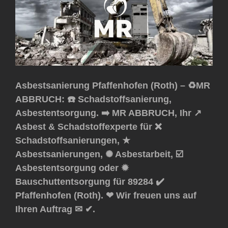
Asbestsanierung Pfaffenhofen (Roth) – ♻️MR
ABBRUCH: ☎️ Schadstoffsanierung,
Asbestentsorgung. ➡️ MR ABBRUCH, Ihr ↗️
Asbest & Schadstoffexperte für ❌
Schadstoffsanierungen, ★
Asbestsanierungen, ✺ Asbestarbeit, ☑️
Asbestentsorgung oder ✹
Bauschuttentsorgung für 89284 ✔️
Pfaffenhofen (Roth). ❤ Wir freuen uns auf
Ihren Auftrag ✉ ✔.