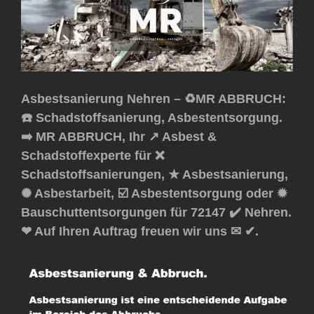
Asbestsanierung Nehren – ♻️MR ABBRUCH:
☎️ Schadstoffsanierung, Asbestentsorgung.
➡️ MR ABBRUCH, Ihr ↗️ Asbest &
Schadstoffexperte für ❌
Schadstoffsanierungen, ★ Asbestsanierung,
✺ Asbestarbeit, ☑️ Asbestentsorgung oder ✹
Bauschuttentsorgungen für 72147 ✔️ Nehren.
❤ Auf Ihren Auftrag freuen wir uns ✉ ✔.