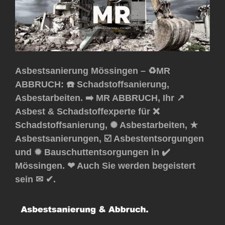
Asbestsanierung Mössingen – ♻️MR
ABBRUCH: ☎️ Schadstoffsanierung,
Asbestarbeiten. ➡️ MR ABBRUCH, Ihr ↗️
Asbest & Schadstoffexperte für ❌
Schadstoffsanierung, ✺ Asbestarbeiten, ★
Asbestsanierungen, ☑️ Asbestentsorgungen
und ✹ Bauschuttentsorgungen in ✔️
Mössingen. ❤ Auch Sie werden begeistert
sein ✉ ✔.