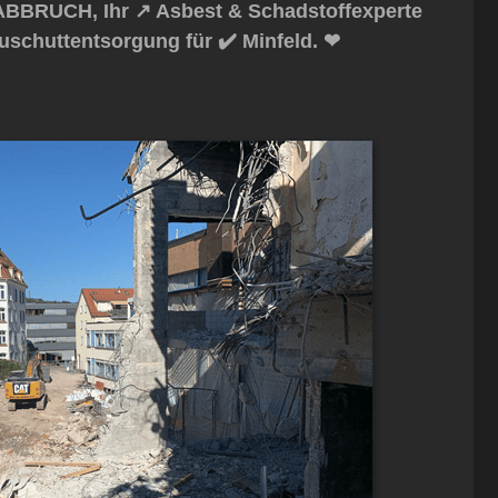
BBRUCH, Ihr ↗️ Asbest & Schadstoffexperte
uschuttentsorgung für ✔️ Minfeld. ❤