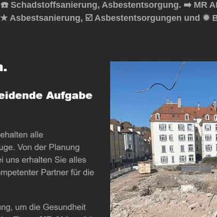
☎️ Schadstoffsanierung, Asbestentsorgung. ➡️ MR A
, ★ Asbestsanierung, ☑️ Asbestentsorgungen und ✹ B