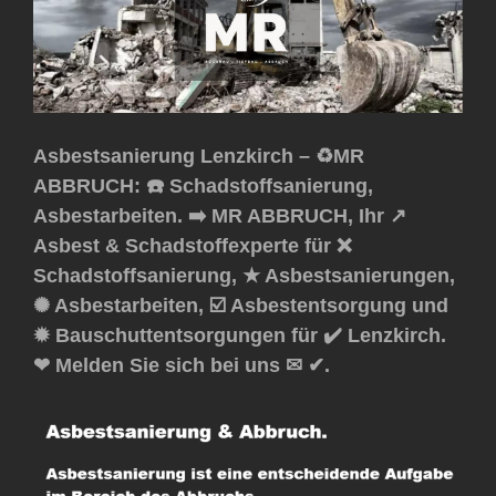
Asbestsanierung Lenzkirch – ♻️MR
ABBRUCH: ☎️ Schadstoffsanierung,
Asbestarbeiten. ➡️ MR ABBRUCH, Ihr ↗️
Asbest & Schadstoffexperte für ❌
Schadstoffsanierung, ★ Asbestsanierungen,
✺ Asbestarbeiten, ☑️ Asbestentsorgung und
✹ Bauschuttentsorgungen für ✔️ Lenzkirch.
❤ Melden Sie sich bei uns ✉ ✔.