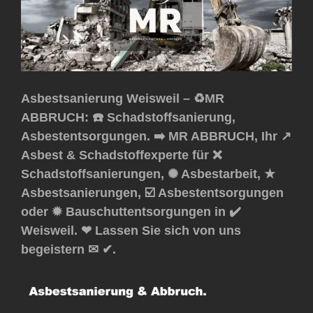
Asbestsanierung Weisweil – ♻️MR
ABBRUCH: ☎️ Schadstoffsanierung,
Asbestentsorgungen. ➡️ MR ABBRUCH, Ihr ↗️
Asbest & Schadstoffexperte für ❌
Schadstoffsanierungen, ✺ Asbestarbeit, ★
Asbestsanierungen, ☑️ Asbestentsorgungen
oder ✹ Bauschuttentsorgungen in ✔️
Weisweil. ❤ Lassen Sie sich von uns
begeistern ✉ ✔.