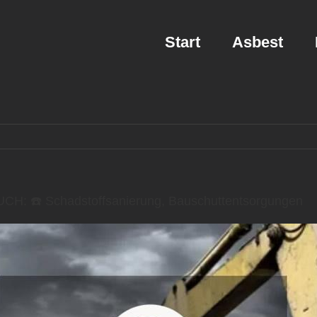
Start
Asbest
CH: ☎️ Schadstoffsanierung, Bauschuttentsorgungen