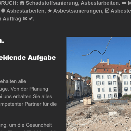
RUCH: ☎️ Schadstoffsanierung, Asbestarbeiten. ➡️ 
, ✺ Asbestarbeiten, ★ Asbestsanierungen, ☑️ Asbes
n Auftrag ✉ ✔.