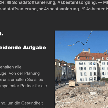
 ☎️ Schadstoffsanierung, Asbestentsorgung. ➡️ M
chadstoffsanierung, ★ Asbestsanierung, ☑️ Asbesten