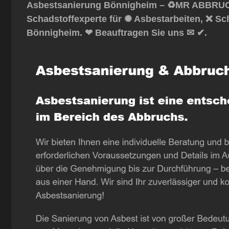
Asbestsanierung Bönnigheim – ♻️MR ABBRUCH:
Schadstoffexperte für ✺ Asbestarbeiten, ❌ S
Bönnigheim. ❤ Beauftragen Sie uns ✉ ✔.