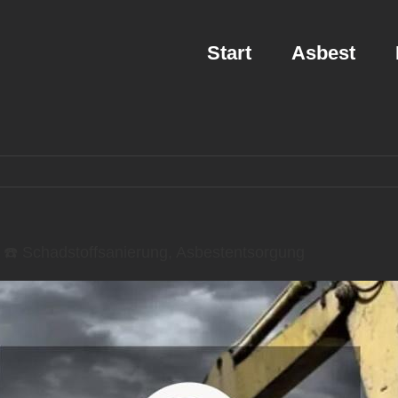
Start
Asbest
️ Schadstoffsanierung, Asbestentsorgung