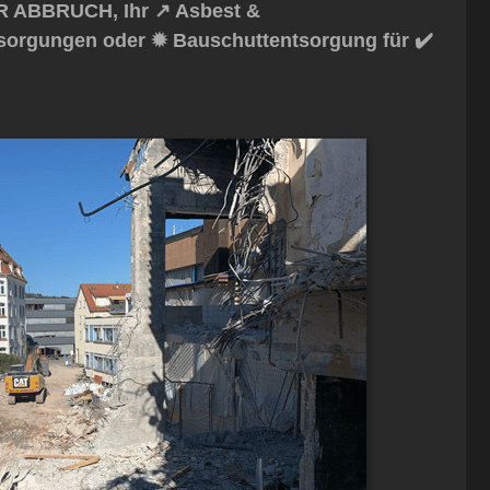
R ABBRUCH, Ihr ↗️ Asbest &
tsorgungen oder ✹ Bauschuttentsorgung für ✔️