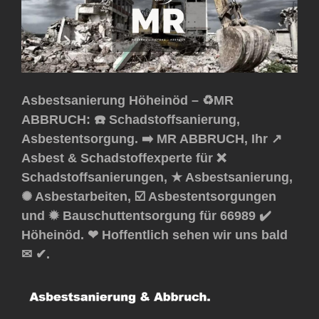
Asbestsanierung Höheinöd – ♻️MR
ABBRUCH: ☎️ Schadstoffsanierung,
Asbestentsorgung. ➡️ MR ABBRUCH, Ihr ↗️
Asbest & Schadstoffexperte für ❌
Schadstoffsanierungen, ★ Asbestsanierung,
✺ Asbestarbeiten, ☑️ Asbestentsorgungen
und ✹ Bauschuttentsorgung für 66989 ✔️
Höheinöd. ❤ Hoffentlich sehen wir uns bald
✉ ✔.