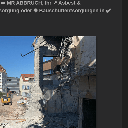
 ➡️ MR ABBRUCH, Ihr ↗️ Asbest &
tsorgung oder ✹ Bauschuttentsorgungen in ✔️