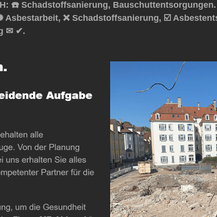
: ☎️ Schadstoffsanierung, Bauschuttentsorgungen.
✺ Asbestarbeit, ❌ Schadstoffsanierung, ☑️ Asbesten
ag ✉ ✔.