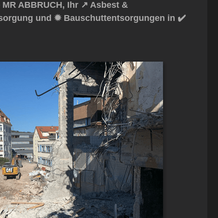
️ MR ABBRUCH, Ihr ↗️ Asbest &
ntsorgung und ✹ Bauschuttentsorgungen in ✔️