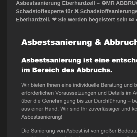
Asbestsanierung Eberhardzell – ♻️MR ABBRUC
Schadstoffexperte für ❌ Schadstoffsanierung
Eberhardzell. ❤ Sie werden begeistert sein ✉ 