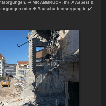
ntsorgungen. ➡️ MR ABBRUCH, Ihr ↗️ Asbest &
tsorgungen oder ✹ Bauschuttentsorgung in ✔️