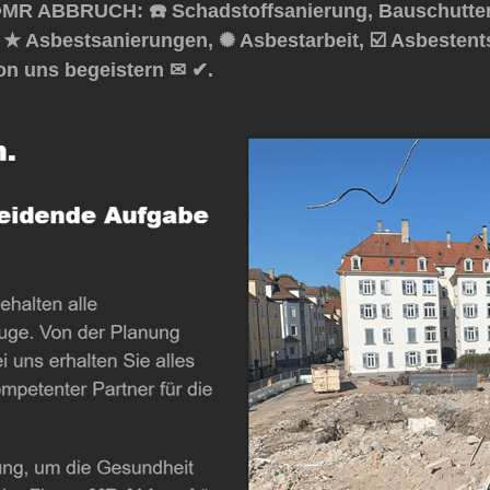
️MR ABBRUCH: ☎️ Schadstoffsanierung, Bauschutte
, ★ Asbestsanierungen, ✺ Asbestarbeit, ☑️ Asbesten
on uns begeistern ✉ ✔.