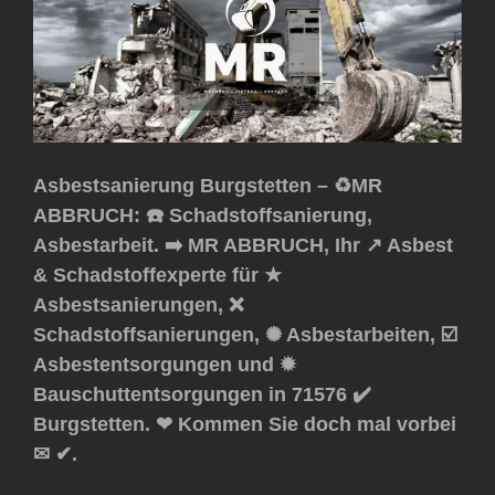
Asbestsanierung Burgstetten – ♻️MR
ABBRUCH: ☎️ Schadstoffsanierung,
Asbestarbeit. ➡️ MR ABBRUCH, Ihr ↗️ Asbest
& Schadstoffexperte für ★
Asbestsanierungen, ❌
Schadstoffsanierungen, ✺ Asbestarbeiten, ☑️
Asbestentsorgungen und ✹
Bauschuttentsorgungen in 71576 ✔️
Burgstetten. ❤ Kommen Sie doch mal vorbei
✉ ✔.