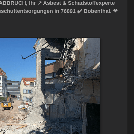
ABBRUCH, Ihr ↗️ Asbest & Schadstoffexperte
uschuttentsorgungen in 76891 ✔️ Bobenthal. ❤