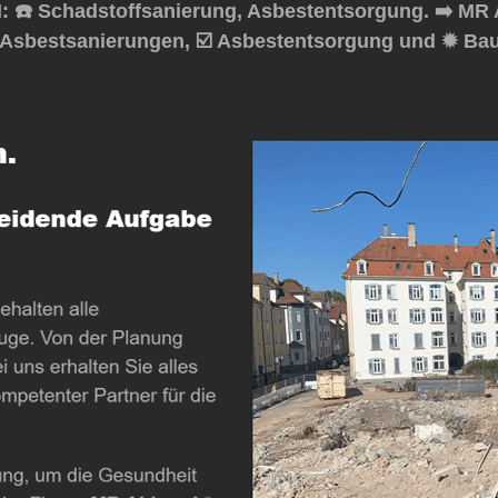
☎️ Schadstoffsanierung, Asbestentsorgung. ➡️ MR 
★ Asbestsanierungen, ☑️ Asbestentsorgung und ✹ Ba