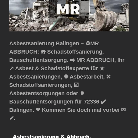
Asbestsanierung Balingen – ♻️MR
ABBRUCH: ☎️ Schadstoffsanierung,
Bauschuttentsorgung. ➡️ MR ABBRUCH, Ihr
↗️ Asbest & Schadstoffexperte für ★
Asbestsanierungen, ✺ Asbestarbeit, ❌
Schadstoffsanierungen, ☑️
Asbestentsorgungen oder ✹
Bauschuttentsorgungen für 72336 ✔️
Balingen. ❤ Kommen Sie doch mal vorbei ✉
✔.