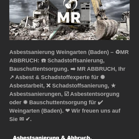
Asbestsanierung Weingarten (Baden) – ♻️MR
ABBRUCH: ☎️ Schadstoffsanierung,
Bauschuttentsorgung. ➡️ MR ABBRUCH, Ihr
↗️ Asbest & Schadstoffexperte für ✺
Asbestarbeit, ❌ Schadstoffsanierung, ★
Asbestsanierungen, ☑️ Asbestentsorgung
oder ✹ Bauschuttentsorgung für ✔️
Weingarten (Baden). ❤ Wir freuen uns auf
Sie ✉ ✔.