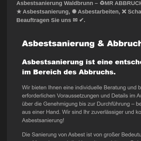
Asbestsanierung Waldbrunn – ♻️MR ABBRUCH: ☎
★ Asbestsanierung, ✺ Asbestarbeiten, ❌ Scha
Beauftragen Sie uns ✉ ✔.