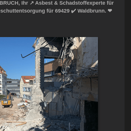
RUCH, Ihr ↗️ Asbest & Schadstoffexperte für
schuttentsorgung für 69429 ✔️ Waldbrunn. ❤