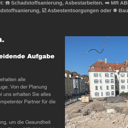
️ Schadstoffsanierung, Asbestarbeiten. ➡️ MR ABB
dstoffsanierung, ☑️ Asbestentsorgungen oder ✹ Bau