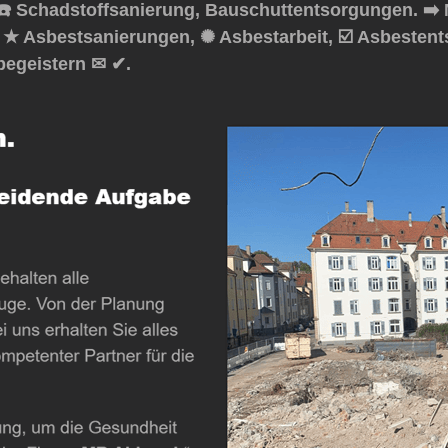
️ Schadstoffsanierung, Bauschuttentsorgungen. ➡️
, ★ Asbestsanierungen, ✺ Asbestarbeit, ☑️ Asbeste
begeistern ✉ ✔.