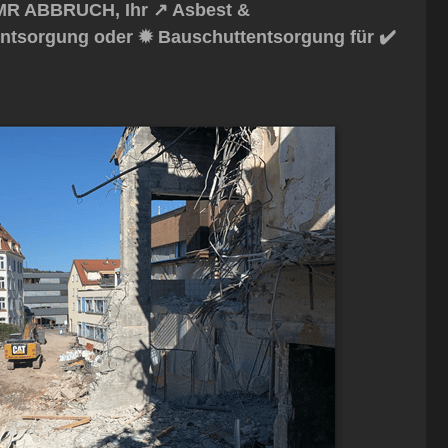
MR ABBRUCH, Ihr ↗️ Asbest &
entsorgung oder ✹ Bauschuttentsorgung für ✔️