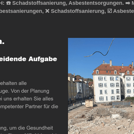
 ☎️ Schadstoffsanierung, Asbestentsorgungen. ➡️ 
sbestsanierungen, ❌ Schadstoffsanierung, ☑️ Asbest