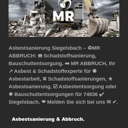
Asbestsanierung Siegelsbach – ♻️MR
ABBRUCH: ☎️ Schadstoffsanierung,
Bauschuttentsorgung. ➡️ MR ABBRUCH, Ihr
↗️ Asbest & Schadstoffexperte für ✺
Asbestarbeit, ❌ Schadstoffsanierungen, ★
Asbestsanierung, ☑️ Asbestentsorgung oder
✹ Bauschuttentsorgungen für 74936 ✔️
Siegelsbach. ❤ Melden Sie sich bei uns ✉ ✔.